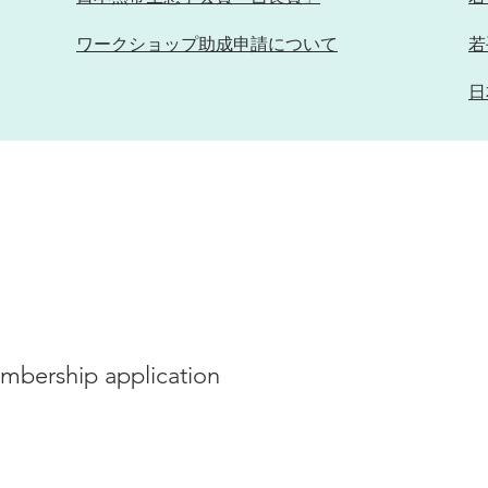
ワークショップ助成申請について
若
日
会員種別と年会費
／Membership applicat
hip application