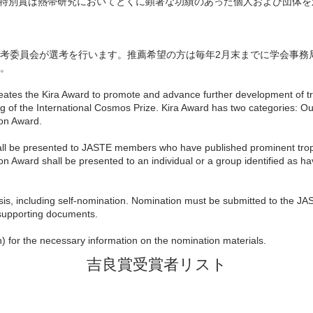
 特別賞は熱帯研究においてとくに顕著な功績のあった個人および団体を
考委員会が選考を行います。推薦希望の方は毎年2月末までに学会事務
。
reates the Kira Award to promote and advance further development of t
nning of the International Cosmos Prize. Kira Award has two categories
ion Award.
l be presented to JASTE members who have published prominent tropi
 Award shall be presented to an individual or a group identified as hav
is, including self-nomination. Nomination must be submitted to the JA
 supporting documents.
n) for the necessary information on the nomination materials.
吉良賞受賞者リスト