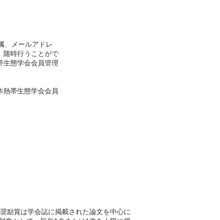
属、メールアドレ
、随時行うことがで
帯生態学会会員管理
本熱帯生態学会会員
」／
Ecology
奨励賞は学会誌に掲載された論文を中心に