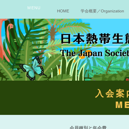
MENU
HOME
学会概要／Organization
入会案
M
会員種別と年会費