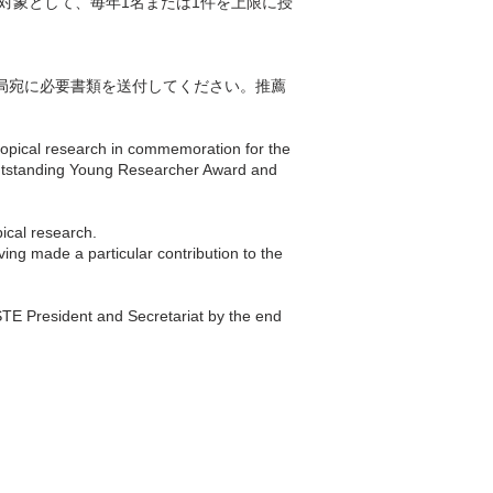
対象として、毎年1名または1件を上限に授
局宛に必要書類を送付してください。推薦
ropical research in commemoration for the
: Outstanding Young Researcher Award and
cal research.
ing made a particular contribution to the
STE President and Secretariat by the end