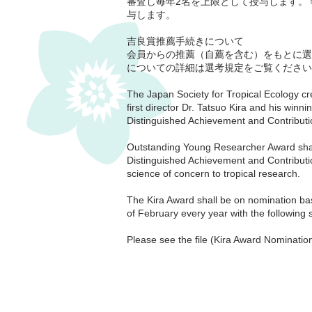
審査し毎年2名を上限として授与します。
与します。
吉良賞推薦手続きについて
会員からの推薦（自薦を含む）をもとに選
についての詳細は選考規定をご覧ください
The Japan Society for Tropical Ecology c
first director Dr. Tatsuo Kira and his wi
Distinguished Achievement and Contribut
Outstanding Young Researcher Award shal
Distinguished Achievement and Contribution
science of concern to tropical research.
The Kira Award shall be on nomination bas
of February every year with the following
Please see the file (Kira Award Nominatio