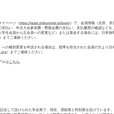
員マイページ／
Membershi
p Mypage
マイページ（
https://jaste.shikuminet.jp/login/
）で、会員情報（住所、所
の支払い、年次大会参加費・懇親会費の支払い、支払履歴の確認などを
（学生会員から正会員への変更など）または退会する場合には、日本熱
）までご連絡ください。
」への種別変更を申請される場合は、指導を担当された会員の方より日
.org
）までご連絡ください。
アルは
こちら
。
日本熱帯生態学会賞「吉良賞
“Kira Award”, Japan Society of Tropical 
記念して設けられた学会賞で、現在、奨励賞と特別賞を設けています。