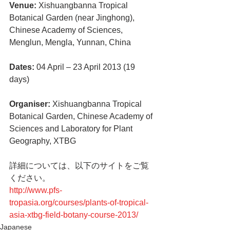
Venue: 
Xishuangbanna Tropical 
Botanical Garden (near Jinghong), 
Chinese Academy of Sciences, 
Menglun, Mengla, Yunnan, China
Dates:
 04 April – 23 April 2013 (19 
days)
Organiser:
 Xishuangbanna Tropical 
Botanical Garden, Chinese Academy of 
Sciences and Laboratory for Plant 
Geography, XTBG
詳細については、以下のサイトをご覧
ください。
http://www.pfs-
tropasia.org/courses/plants-of-tropical-
asia-xtbg-field-botany-course-2013/
Japanese