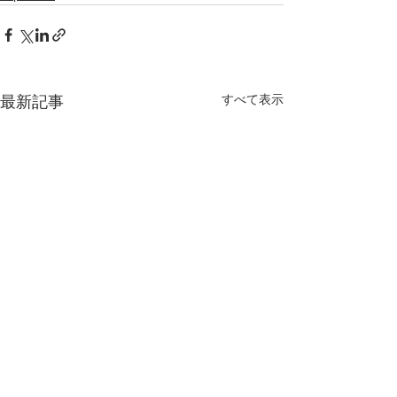
すべて表示
最新記事
解説書「島々のきずな ―
京都大学・東京
奄美大島・徳之島・沖縄
学共催セミナー / 