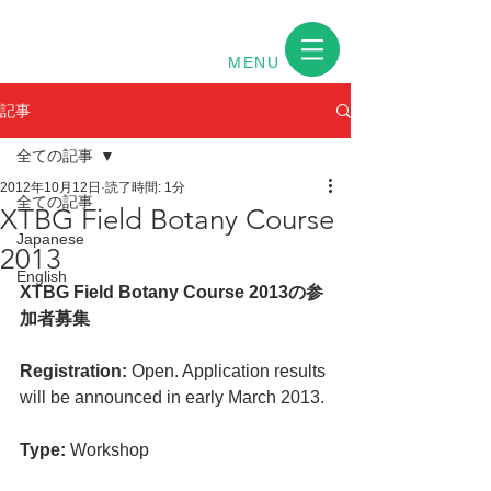
MENU
記事
全ての記事
2012年10月12日
読了時間: 1分
全ての記事
XTBG Field Botany Course
Japanese
2013
English
XTBG Field Botany Course 2013の参
加者募集
Registration:
 Open. Application results 
will be announced in early March 2013.
Type:
 Workshop