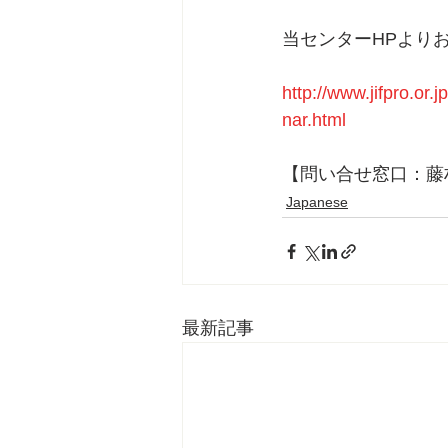
当センターHPより
http://www.jifpro.o
nar.html
【問い合せ窓口：藤村】　　＜T
Japanese
最新記事