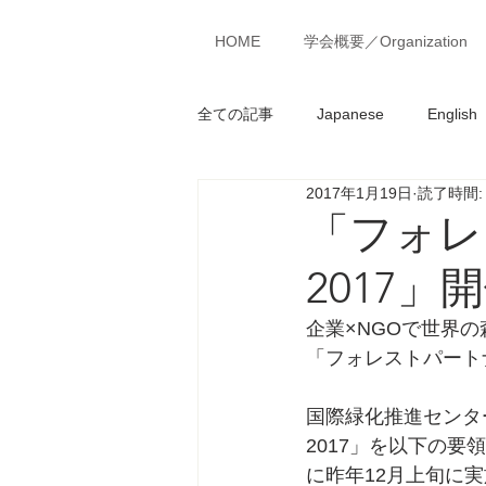
MENU
HOME
学会概要／Organization
全ての記事
Japanese
English
2017年1月19日
読了時間:
「フォレ
2017」
企業×NGOで世界
「フォレストパート
国際緑化推進センタ
2017」を以下の
に昨年12月上旬に