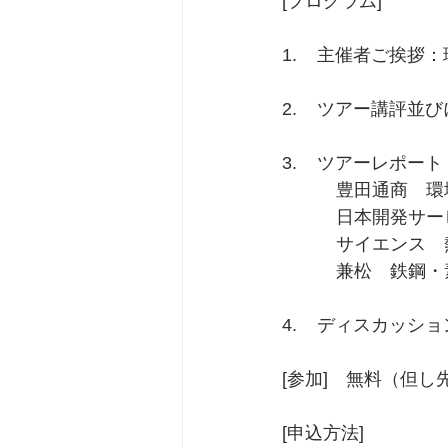
[プログラム]
1.    主催者ご
2.    ツアー講
3.    ツアーレポー
　　　豊田通商　環
　　　日本開発サー
　　　サイエンス　
　　　兼松　鉄鋼・
4.    ディスカッシ
[参加]　無料（但し
[申込方法]