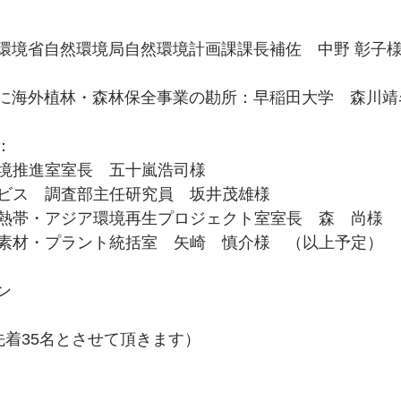
挨拶：環境省自然環境局自然環境計画課課長補佐　中野 彰子
評並びに海外植林・森林保全事業の勘所：早稲田大学　森川
ト：
境推進室室長　五十嵐浩司様
ビス　調査部主任研究員　坂井茂雄様
熱帯・アジア環境再生プロジェクト室室長　森　尚様
素材・プラント統括室　矢崎　慎介様　（以上予定）
ョン　
先着35名とさせて頂きます）