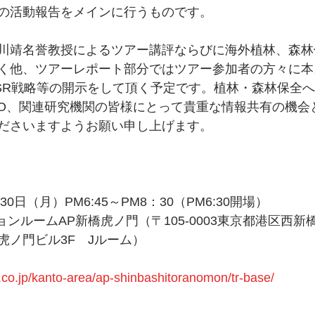
の活動報告をメインに行うものです。
川靖名誉教授によるツアー講評ならびに海外植林、森林
く他、ツアーレポート部分ではツアー参加者の方々に本
SR戦略等の開示をして頂く予定です。植林・森林保全
NPO、関連研究機関の皆様にとって貴重な情報共有の機会
ださいますようお願い申し上げます。
30日（月）PM6:45～PM8：30（PM6:30開場）
ョンルームAP新橋虎ノ門（〒105-0003東京都港区西新橋1
虎ノ門ビル3F　Jルーム）
.co.jp/kanto-area/ap-shinbashitoranomon/tr-base/