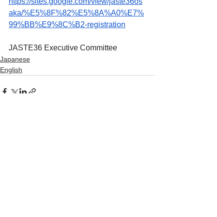
https://sites.google.com/view/jaste36os
aka/%E5%8F%82%E5%8A%A0%E7%
99%BB%E9%8C%B2-registration
JASTE36 Executive Committee
Japanese
English
すべて表示
最新記事