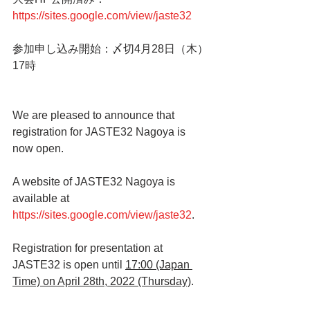
https://sites.google.com/view/jaste32
参加申し込み開始：〆切4月28日（木）
17時
We are pleased to announce that 
registration for JASTE32 Nagoya is 
now open.
A website of JASTE32 Nagoya is 
available at 
https://sites.google.com/view/jaste32
.
Registration for presentation at 
JASTE32 is open until 
17:00 (Japan 
Time) on April 28th, 2022 (Thursday)
. 