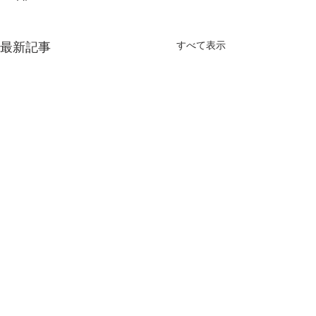
すべて表示
最新記事
解説書「島々のきずな ―
京都大学・東京
奄美大島・徳之島・沖縄
学共催セミナー / 
KUASS: KYOTO
島北部及び西表島世界自
“奄美大島、徳之島、沖縄島
2026年7月17日
コメント
UNIVERSITY AF
然遺産―」のご紹介