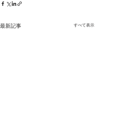
すべて表示
最新記事
解説書「島々のきずな ―
京都大学・東京
奄美大島・徳之島・沖縄
学共催セミナー / 
KUASS: KYOTO
島北部及び西表島世界自