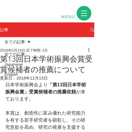
MENU
記事
全ての記事
2016年2月14日
読了時間: 1分
全ての記事
第13回日本学術振興会賞受
Japanese
賞候補者の推薦について
English
更新日：
2018年12月13日
日本学術振興会より
「第13回日本学術
振興会賞」受賞候補者の推薦依頼
が来
ております。
本賞は、創造性に富み優れた研究能力
を有する若手研究者を顕彰し、その研
究意欲を高め、研究の発展を支援する