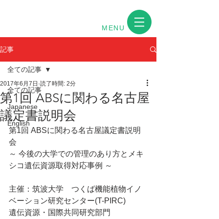
MENU
記事
全ての記事
2017年6月7日
読了時間: 2分
全ての記事
第1回 ABSに関わる名古屋
Japanese
議定書説明会
English
第1回 ABSに関わる名古屋議定書説明
会
～ 今後の大学での管理のあり方とメキ
シコ遺伝資源取得対応事例 ～
主催：筑波大学　つくば機能植物イノ
ベーション研究センター(T-PIRC)
遺伝資源・国際共同研究部門