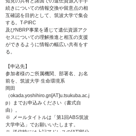
知見の共有と諸国での遺伝資源入手手
続きについての情報交換や留意点の相
互確認を目的として、筑波大学で集会
する。T-PIRC
及びNBRP事業を通じて遺伝資源アク
セスについての理解推進と相互の支援
ができるように情報の幅広い共有をす
る。
【申込先】
参加者様のご所属機関、部署名、お名
前を、筑波大学 生命環境系
岡田
（okada.yoshihiro.gn[AT]u.tsukuba.ac.j
p）までお申込みください（書式自
由）。
※  メールタイトルは「第1回ABS筑波
大学申込」でお願いいたします。
※  送信時には上記アドレスの[AT]部分