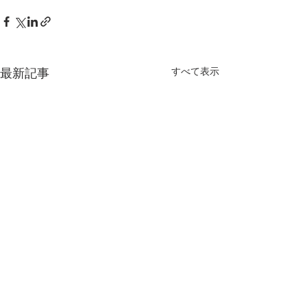
すべて表示
最新記事
解説書「島々のきずな ―
京都大学・東京
奄美大島・徳之島・沖縄
学共催セミナー / 