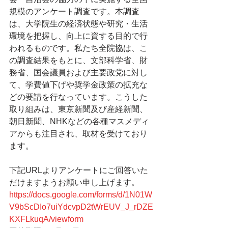
規模のアンケート調査です。本調査
は、大学院生の経済状態や研究・生活
環境を把握し、向上に資する目的で行
われるものです。私たち全院協は、こ
の調査結果をもとに、文部科学省、財
務省、国会議員および主要政党に対し
て、学費値下げや奨学金政策の拡充な
どの要請を行なっています。こうした
取り組みは、東京新聞及び産経新聞、
朝日新聞、NHKなどの各種マスメディ
アからも注目され、取材を受けており
ます。
下記URLよりアンケートにご回答いた
だけますようお願い申し上げます。
https://docs.google.com/forms/d/1N01W
V9bScDIo7uiYdcvpD2tWrEUV_J_rDZE
KXFLkuqA/viewform