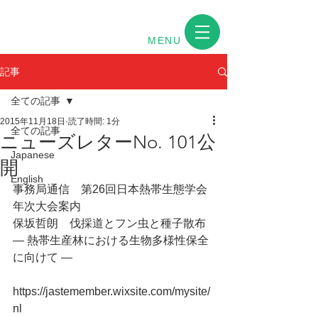
MENU
記事
全ての記事
2015年11月18日
読了時間: 1分
全ての記事
ニューズレターNo. 101公
Japanese
開
English
事務局通信　第26回日本熱帯生態学会
年次大会案内
保坂哲朗　伐採道とフン虫と種子散布 
— 熱帯生産林における生物多様性保全
に向けて —
https://jastemember.wixsite.com/mysite/
nl