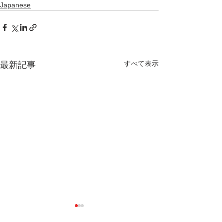
Japanese
すべて表示
最新記事
解説書「島々のきずな ―
京都大学・東京