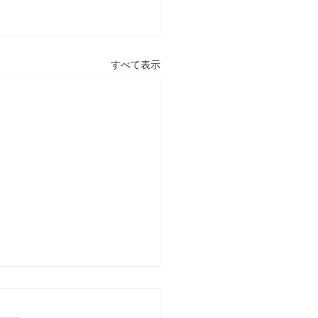
すべて表示
大学・東京外国語大学共
ナー / 145th KUASS: