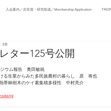
入会案内／吉良賞・研究助成／Membership Application
TROP
 1分
レター125号公開
ンポジウム報告　奥田敏統
ける生業からみた多民族農村の暮らし　原　将也
熱帯林樹木のケイ素集積多様性　中村亮介
site/nl