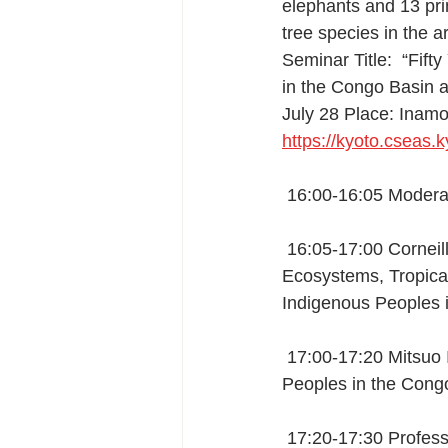
elephants and 13 pr
tree species in the a
Seminar Title:  “Fift
in the Congo Basin a
July 28 Place: Inamo
https://kyoto.cseas.k
 16:00-16:05 Modera
 16:05-17:00 Corneille E.N. Ewango, Professor, University of Kisangani, “Forest 
Ecosystems, Tropical
Indigenous Peoples i
 17:00-17:20 Mitsuo Ichikawa, Emeritus Professor, Kyoto University “Hunting and Gathering 
Peoples in the Congo
 17:20-17:30 Professor Mitsuru Osaki, Emeritus Professor at Hokkaido University and 