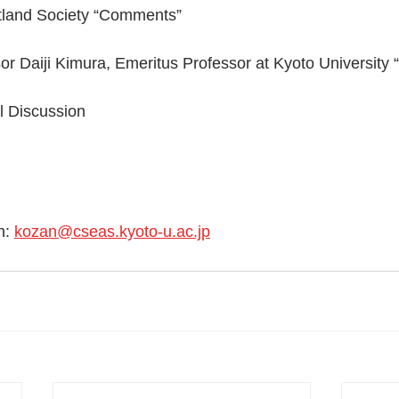
atland Society “Comments” 
sor Daiji Kimura, Emeritus Professor at Kyoto Universit
l Discussion 
n: 
kozan@cseas.kyoto-u.ac.jp