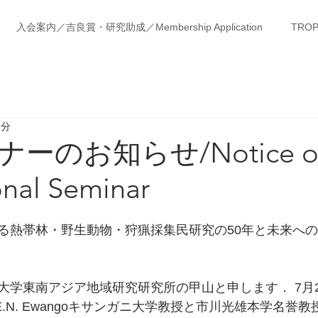
入会案内／吉良賞・研究助成／Membership Application
TROP
3分
ーのお知らせ/Notice of
onal Seminar
る熱帯林・野生動物・狩猟採集民研究の50年と未来への
大学東南アジア地域研究研究所の甲山と申します． 7月
ille E.N. Ewangoキサンガニ大学教授と市川光雄本学名