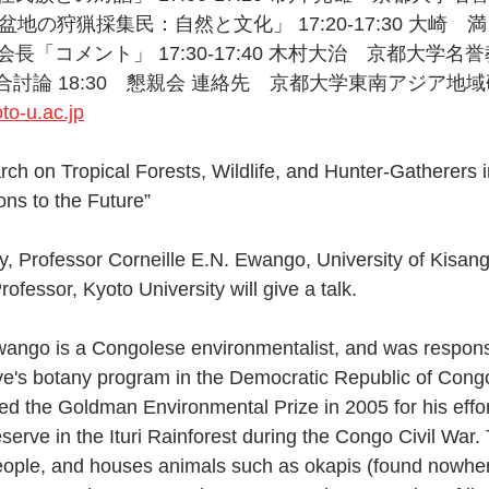
地の狩猟採集民：自然と文化」 17:20-17:30 大崎
長「コメント」 17:30-17:40 木村大治　京都大学名
:30 総合討論 18:30　懇親会 連絡先　京都大学東南アジア
o-u.ac.jp
arch on Tropical Forests, Wildlife, and Hunter-Gatherers 
ons to the Future”
, Professor Corneille E.N. Ewango, University of Kisan
ofessor, Kyoto University will give a talk.
wango is a Congolese environmentalist, and was responsi
e's botany program in the Democratic Republic of Congo
 the Goldman Environmental Prize in 2005 for his effort
serve in the Ituri Rainforest during the Congo Civil War. 
eople, and houses animals such as okapis (found nowher