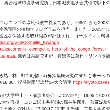
大学，総合地球環境学研究所，日本泥炭地学会共催で以下
.N.エワンゴはコンゴの環境保護主義者であり、1996年から20
物保護区の植物学プログラムを担当しました。2005年
護区を保護する取り組みが評価され、ゴールドマン環境
edia.org/wiki/Corneille_Ewango
/talks/corneille_ewango_a_hero_of_the_congo_forest?
uage=ja
 発表は英語ですが，質疑等は英日＋リンガラ
る熱帯林・野生動物・狩猟採集民研究の50年と未来へ
00-18:30　稲盛財団記念館3F大会議室 
https://kyoto.cseas
（京都大学甲山）・講演者紹介（JICA大仲） 16:05-17:00 Corne
ンガニ大学教授「コンゴ民主共和国の森林生態系・熱帯泥炭
族との対話」 17:00-17:20 市川 光雄　京都大学名誉教授