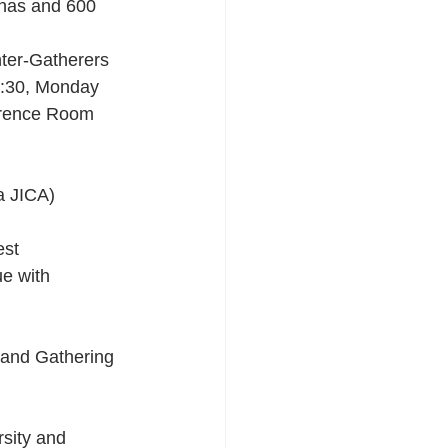
anas and 600 
nter-Gatherers 
8:30, Monday 
erence Room 
a JICA) 
e with 