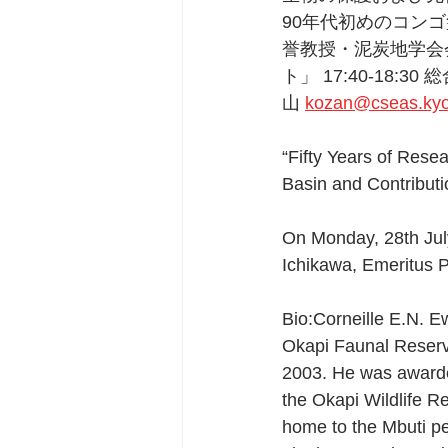
90年代初めのコンゴ盆
誉教授・泥炭地学会会
ト」 17:40-18
山 
kozan@cseas.kyot
“Fifty Years of Rese
Basin and Contributi
On Monday, 28th July
Ichikawa, Emeritus Pr
Bio:Corneille E.N. E
Okapi Faunal Reserv
2003. He was awarded
the Okapi Wildlife Re
home to the Mbuti p