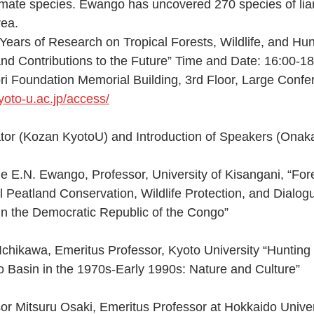
imate species. Ewango has uncovered 270 species of li
rea.
y Years of Research on Tropical Forests, Wildlife, and Hu
nd Contributions to the Future” Time and Date: 16:00-1
ri Foundation Memorial Building, 3rd Floor, Large Conf
yoto-u.ac.jp/access/
tor (Kozan KyotoU) and Introduction of Speakers (Onak
 Peatland Conservation, Wildlife Protection, and Dialogu
n the Democratic Republic of the Congo” 
 Basin in the 1970s-Early 1990s: Nature and Culture” 