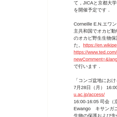
て，JICAと京都
を開催予定です．
Corneille E
主共和国でオカピ動
のオカピ野生生物保
た。
https://en.wikip
https://www.ted.com
newComment=&lang
で行います．
「コンゴ盆地におけ
7月28日（月） 16:
u.ac.jp/access/
16:00-16:05 司会
Ewango　キサ
生物の保護および先住民