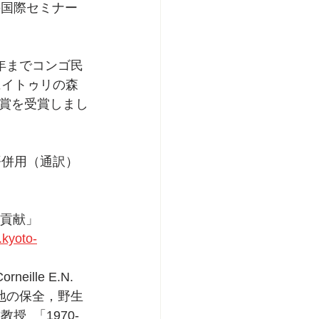
の国際セミナー
03年までコンゴ民
にイトゥリの森
賞を受賞しまし
語併用（通訳）
の貢献」
.kyoto-
ille E.N. 
地の保全，野生
  「1970-