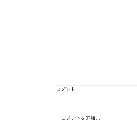
Journal TROPICS (Last
コメント
Update: 2026-08-05)
Tropics Tropics is an
international, peer-reviewed, and
コメントを追加…
Open Access journal published
twice yearly with one volume
comprising two issues by the